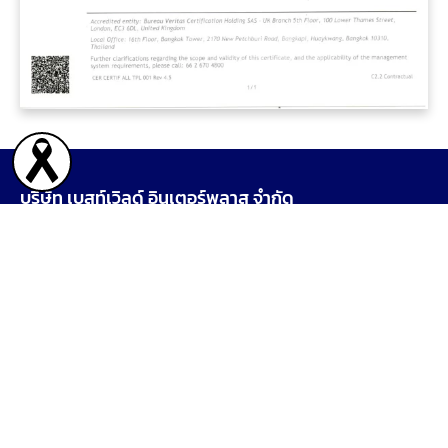
บริษัท เบสท์เวิลด์ อินเตอร์พลาส จํากัด
328 หมู่ 6 ตำบลคลองนิยมยาตรา อำเภอบางบ่อ จังหวัด
สมุทรปราการ 10560
ติดต่อเรา
02 317 5470-3
087 041 9779
02 317 5474
bestworld777@yahoo.com
bestworld.sale01@gmail.com
LINE ID: @bestworld
Map
เวลาเปิดทำการ